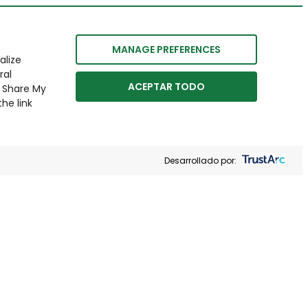
MANAGE PREFERENCES
alize
ral
ACEPTAR TODO
r Share My
he link
Desarrollado por: