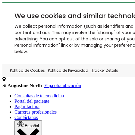
We use cookies and similar technol
We collect personal information (such as identifiers and i
content and ads. This may involve the "sharing" of your p
advertising. You can opt out of the sale or sharing of you
Personal Information" link or by managing your preferences
below.
Política de Cookies
Política de Privacidad
Tracker Details
St Augustine North
Elija otra ubicación
Consultas de telemedicina
Portal del paciente
Pagar factura
Carreras profesionales
Contáctanos
Español