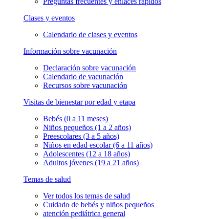
Preguntas frecuentes y enlaces rápidos
Clases y eventos
Calendario de clases y eventos
Información sobre vacunación
Declaración sobre vacunación
Calendario de vacunación
Recursos sobre vacunación
Visitas de bienestar por edad y etapa
Bebés (0 a 11 meses)
Niños pequeños (1 a 2 años)
Preescolares (3 a 5 años)
Niños en edad escolar (6 a 11 años)
Adolescentes (12 a 18 años)
Adultos jóvenes (19 a 21 años)
Temas de salud
Ver todos los temas de salud
Cuidado de bebés y niños pequeños
atención pediátrica general