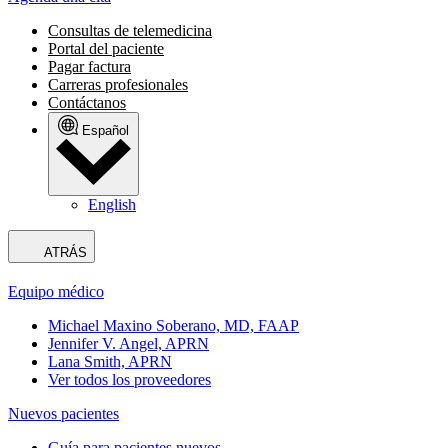
Consultas de telemedicina
Portal del paciente
Pagar factura
Carreras profesionales
Contáctanos
Español
English
ATRÁS
Equipo médico
Michael Maxino Soberano, MD, FAAP
Jennifer V. Angel, APRN
Lana Smith, APRN
Ver todos los proveedores
Nuevos pacientes
Guía para pacientes nuevos