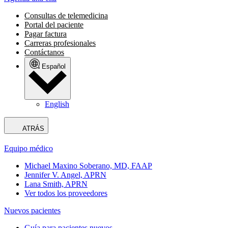
Consultas de telemedicina
Portal del paciente
Pagar factura
Carreras profesionales
Contáctanos
Español
English
ATRÁS
Equipo médico
Michael Maxino Soberano, MD, FAAP
Jennifer V. Angel, APRN
Lana Smith, APRN
Ver todos los proveedores
Nuevos pacientes
Guía para pacientes nuevos