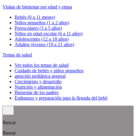
Visitas de bienestar por edad y etapa
Bebés (0 a 11 meses)
Niños pequeños (1 a 2 años)
Preescolares (3 a 5 años)
Niños en edad escolar (6 a 11 años)
Adolescentes (12 a 18 años)
Adultos jóvenes (19 a 21 años)
Temas de salud
Ver todos los temas de salud
Cuidado de bebés y niños pequeños
atención pediátrica general
Crecimiento y desarrollo
Nutrición y alimentación
Bienestar de los padres
Embarazo y preparación para la llegada del bebé
Buscar
Buscar