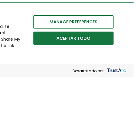
MANAGE PREFERENCES
alize
ral
ACEPTAR TODO
r Share My
he link
Desarrollado por: