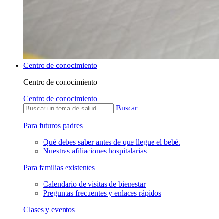
Centro de conocimiento
Centro de conocimiento
Centro de conocimiento
Buscar
Para futuros padres
Qué debes saber antes de que llegue el bebé.
Nuestras afiliaciones hospitalarias
Para familias existentes
Calendario de visitas de bienestar
Preguntas frecuentes y enlaces rápidos
Clases y eventos