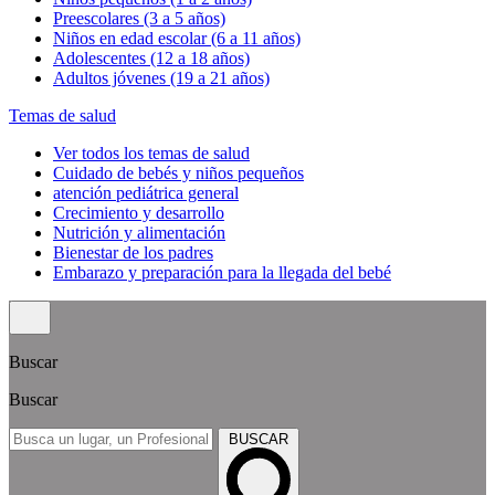
Preescolares (3 a 5 años)
Niños en edad escolar (6 a 11 años)
Adolescentes (12 a 18 años)
Adultos jóvenes (19 a 21 años)
Temas de salud
Ver todos los temas de salud
Cuidado de bebés y niños pequeños
atención pediátrica general
Crecimiento y desarrollo
Nutrición y alimentación
Bienestar de los padres
Embarazo y preparación para la llegada del bebé
Buscar
Buscar
BUSCAR