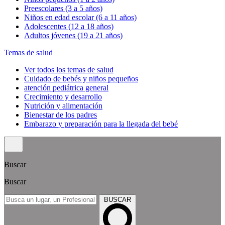
Preescolares (3 a 5 años)
Niños en edad escolar (6 a 11 años)
Adolescentes (12 a 18 años)
Adultos jóvenes (19 a 21 años)
Temas de salud
Ver todos los temas de salud
Cuidado de bebés y niños pequeños
atención pediátrica general
Crecimiento y desarrollo
Nutrición y alimentación
Bienestar de los padres
Embarazo y preparación para la llegada del bebé
Buscar
Buscar
BUSCAR