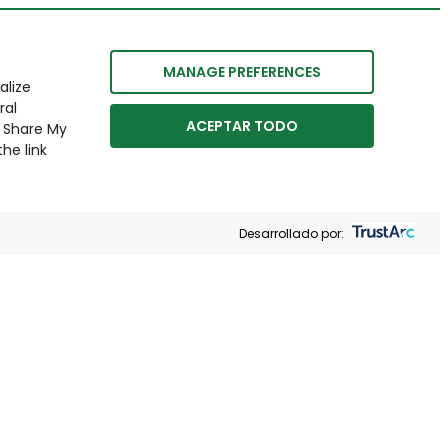
MANAGE PREFERENCES
alize
ral
ACEPTAR TODO
r Share My
he link
Desarrollado por: