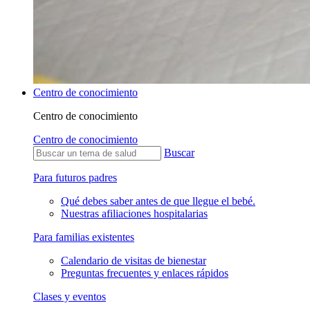
Centro de conocimiento
Centro de conocimiento
Centro de conocimiento
Buscar
Para futuros padres
Qué debes saber antes de que llegue el bebé.
Nuestras afiliaciones hospitalarias
Para familias existentes
Calendario de visitas de bienestar
Preguntas frecuentes y enlaces rápidos
Clases y eventos