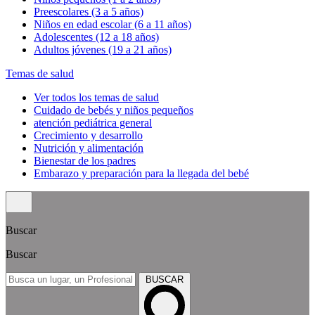
Preescolares (3 a 5 años)
Niños en edad escolar (6 a 11 años)
Adolescentes (12 a 18 años)
Adultos jóvenes (19 a 21 años)
Temas de salud
Ver todos los temas de salud
Cuidado de bebés y niños pequeños
atención pediátrica general
Crecimiento y desarrollo
Nutrición y alimentación
Bienestar de los padres
Embarazo y preparación para la llegada del bebé
Buscar
Buscar
BUSCAR