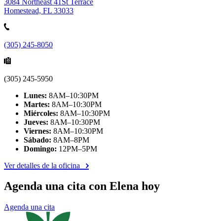
3084 Northeast 41St Terrace
Homestead, FL 33033
(305) 245-8050
(305) 245-5950
Lunes:
8AM–10:30PM
Martes:
8AM–10:30PM
Miércoles:
8AM–10:30PM
Jueves:
8AM–10:30PM
Viernes:
8AM–10:30PM
Sábado:
8AM–8PM
Domingo:
12PM–5PM
Ver detalles de la oficina
Agenda una cita con Elena hoy
Agenda una cita