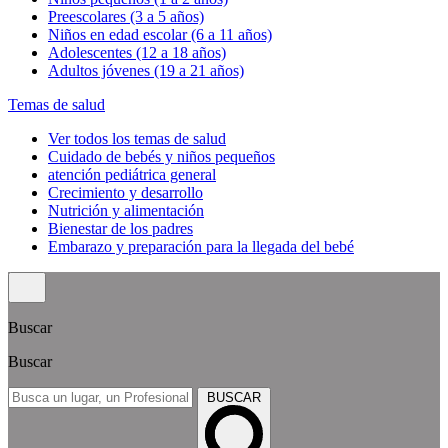
Preescolares (3 a 5 años)
Niños en edad escolar (6 a 11 años)
Adolescentes (12 a 18 años)
Adultos jóvenes (19 a 21 años)
Temas de salud
Ver todos los temas de salud
Cuidado de bebés y niños pequeños
atención pediátrica general
Crecimiento y desarrollo
Nutrición y alimentación
Bienestar de los padres
Embarazo y preparación para la llegada del bebé
Buscar
Buscar
BUSCAR