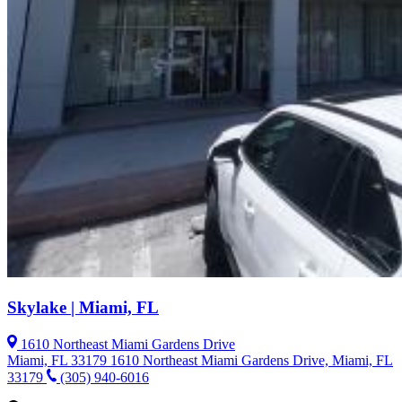
Skylake | Miami, FL
1610 Northeast Miami Gardens Drive
Miami, FL 33179
1610 Northeast Miami Gardens Drive, Miami, FL
33179
(305) 940-6016