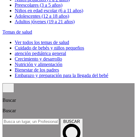
Preescolares (3 a 5 años)
Niños en edad escolar (6 a 11 años)
Adolescentes (12 a 18 años)
Adultos jóvenes (19 a 21 años)
Temas de salud
Ver todos los temas de salud
Cuidado de bebés y niños pequeños
atención pediátrica general
Crecimiento y desarrollo
Nutrición y alimentación
Bienestar de los padres
Embarazo y preparación para la llegada del bebé
Buscar
Buscar
BUSCAR