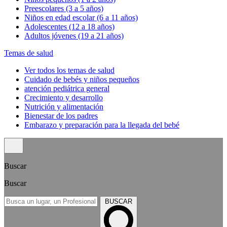
Preescolares (3 a 5 años)
Niños en edad escolar (6 a 11 años)
Adolescentes (12 a 18 años)
Adultos jóvenes (19 a 21 años)
Temas de salud
Ver todos los temas de salud
Cuidado de bebés y niños pequeños
atención pediátrica general
Crecimiento y desarrollo
Nutrición y alimentación
Bienestar de los padres
Embarazo y preparación para la llegada del bebé
Buscar
Buscar
BUSCAR