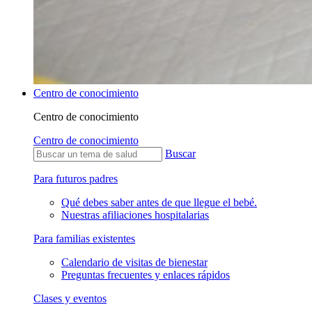
Centro de conocimiento
Centro de conocimiento
Centro de conocimiento
Buscar
Para futuros padres
Qué debes saber antes de que llegue el bebé.
Nuestras afiliaciones hospitalarias
Para familias existentes
Calendario de visitas de bienestar
Preguntas frecuentes y enlaces rápidos
Clases y eventos