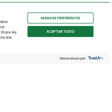
MANAGE PREFERENCES
alize
ral
ACEPTAR TODO
r Share My
he link
Desarrollado por: