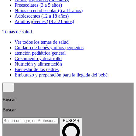
Preescolares (3 a 5 años)
Niños en edad escolar (6 a 11 años)
Adolescentes (12 a 18 años)
Adultos jóvenes (19 a 21 años)
Temas de salud
Ver todos los temas de salud
Cuidado de bebés y niños pequeños
atención pediátrica general
Crecimiento y desarrollo
Nutrición y alimentación
Bienestar de los padres
Embarazo y preparación para la llegada del bebé
Buscar
Buscar
BUSCAR