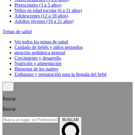
Preescolares (3 a 5 años)
Niños en edad escolar (6 a 11 años)
Adolescentes (12 a 18 años)
Adultos jóvenes (19 a 21 años)
Temas de salud
Ver todos los temas de salud
Cuidado de bebés y niños pequeños
atención pediátrica general
Crecimiento y desarrollo
Nutrición y alimentación
Bienestar de los padres
Embarazo y preparación para la llegada del bebé
Buscar
Buscar
BUSCAR