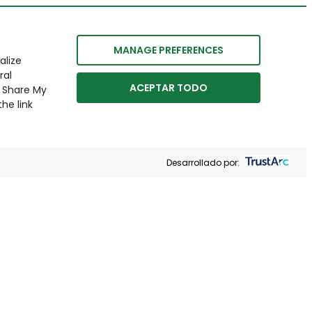
MANAGE PREFERENCES
alize
ral
ACEPTAR TODO
r Share My
he link
Desarrollado por: