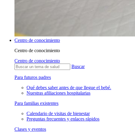
Centro de conocimiento
Centro de conocimiento
Centro de conocimiento
Buscar
Para futuros padres
Qué debes saber antes de que llegue el bebé.
Nuestras afiliaciones hospitalarias
Para familias existentes
Calendario de visitas de bienestar
Preguntas frecuentes y enlaces rápidos
Clases y eventos