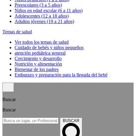
Preescolares (3 a 5 años)
Niños en edad escolar (6 a 11 años)
Adolescentes (12 a 18 años)
Adultos jóvenes (19 a 21 años)
Temas de salud
Ver todos los temas de salud
Cuidado de bebés y niños pequeños
atención pediátrica general
Crecimiento y desarrollo
Nutrición y alimentación
Bienestar de los padres
Embarazo y preparación para la llegada del bebé
Buscar
Buscar
BUSCAR