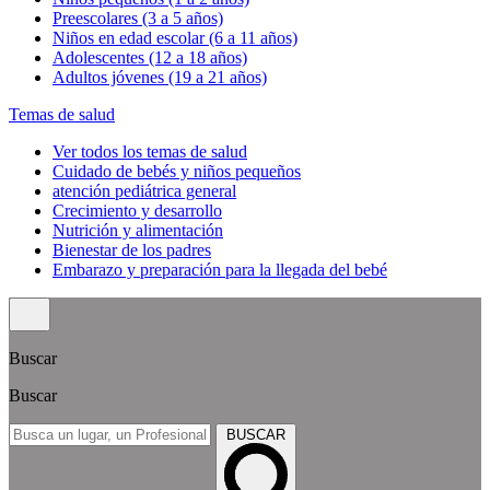
Preescolares (3 a 5 años)
Niños en edad escolar (6 a 11 años)
Adolescentes (12 a 18 años)
Adultos jóvenes (19 a 21 años)
Temas de salud
Ver todos los temas de salud
Cuidado de bebés y niños pequeños
atención pediátrica general
Crecimiento y desarrollo
Nutrición y alimentación
Bienestar de los padres
Embarazo y preparación para la llegada del bebé
Buscar
Buscar
BUSCAR