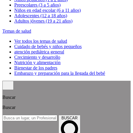
Preescolares (3 a 5 años)
Niños en edad escolar (6 a 11 años)
Adolescentes (12 a 18 años)
Adultos jóvenes (19 a 21 años)
Temas de salud
Ver todos los temas de salud
Cuidado de bebés y niños pequeños
atención pediátrica general
Crecimiento y desarrollo
Nutrición y alimentación
Bienestar de los padres
Embarazo y preparación para la llegada del bebé
Buscar
Buscar
BUSCAR