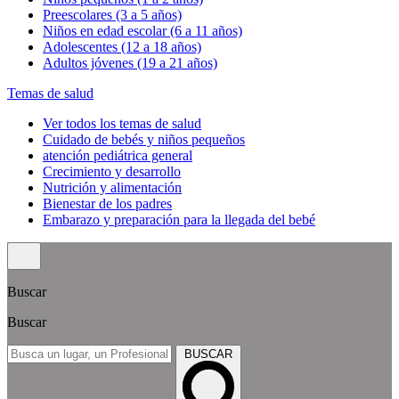
Preescolares (3 a 5 años)
Niños en edad escolar (6 a 11 años)
Adolescentes (12 a 18 años)
Adultos jóvenes (19 a 21 años)
Temas de salud
Ver todos los temas de salud
Cuidado de bebés y niños pequeños
atención pediátrica general
Crecimiento y desarrollo
Nutrición y alimentación
Bienestar de los padres
Embarazo y preparación para la llegada del bebé
Buscar
Buscar
BUSCAR