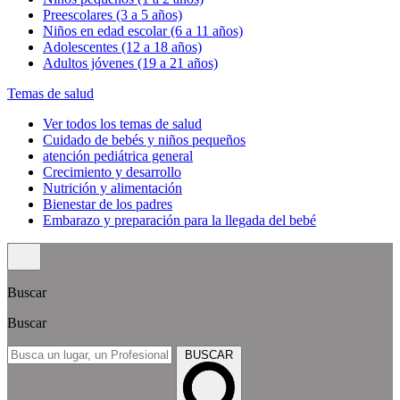
Preescolares (3 a 5 años)
Niños en edad escolar (6 a 11 años)
Adolescentes (12 a 18 años)
Adultos jóvenes (19 a 21 años)
Temas de salud
Ver todos los temas de salud
Cuidado de bebés y niños pequeños
atención pediátrica general
Crecimiento y desarrollo
Nutrición y alimentación
Bienestar de los padres
Embarazo y preparación para la llegada del bebé
Buscar
Buscar
BUSCAR