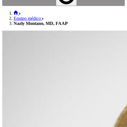
Equipo médico
Nazly Montano, MD, FAAP