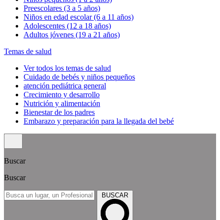
Preescolares (3 a 5 años)
Niños en edad escolar (6 a 11 años)
Adolescentes (12 a 18 años)
Adultos jóvenes (19 a 21 años)
Temas de salud
Ver todos los temas de salud
Cuidado de bebés y niños pequeños
atención pediátrica general
Crecimiento y desarrollo
Nutrición y alimentación
Bienestar de los padres
Embarazo y preparación para la llegada del bebé
Buscar
Buscar
BUSCAR