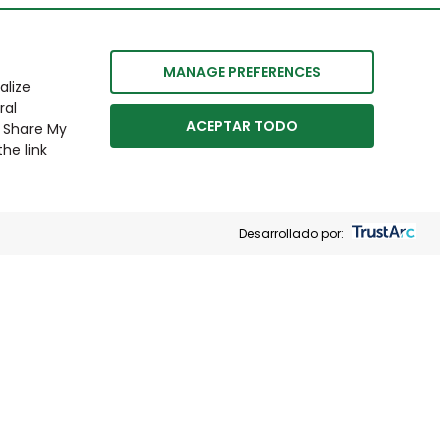
MANAGE PREFERENCES
alize
ral
ACEPTAR TODO
r Share My
he link
Desarrollado por: