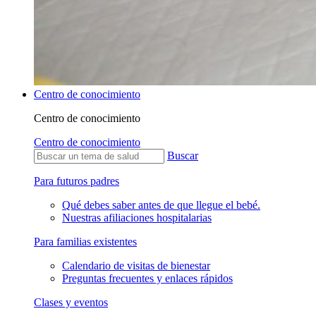
Centro de conocimiento
Centro de conocimiento
Centro de conocimiento
Buscar
Para futuros padres
Qué debes saber antes de que llegue el bebé.
Nuestras afiliaciones hospitalarias
Para familias existentes
Calendario de visitas de bienestar
Preguntas frecuentes y enlaces rápidos
Clases y eventos