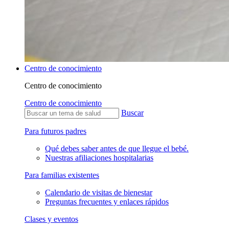
Centro de conocimiento
Centro de conocimiento
Centro de conocimiento
Buscar
Para futuros padres
Qué debes saber antes de que llegue el bebé.
Nuestras afiliaciones hospitalarias
Para familias existentes
Calendario de visitas de bienestar
Preguntas frecuentes y enlaces rápidos
Clases y eventos