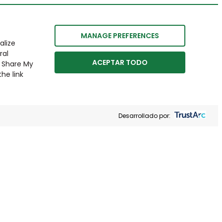
MANAGE PREFERENCES
alize
ral
ACEPTAR TODO
r Share My
he link
Desarrollado por: