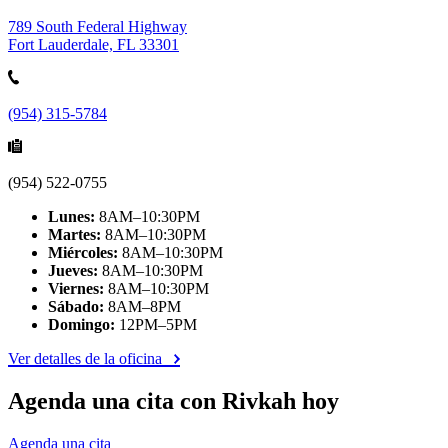
789 South Federal Highway
Fort Lauderdale, FL 33301
(954) 315-5784
(954) 522-0755
Lunes:
8AM–10:30PM
Martes:
8AM–10:30PM
Miércoles:
8AM–10:30PM
Jueves:
8AM–10:30PM
Viernes:
8AM–10:30PM
Sábado:
8AM–8PM
Domingo:
12PM–5PM
Ver detalles de la oficina
Agenda una cita con Rivkah hoy
Agenda una cita