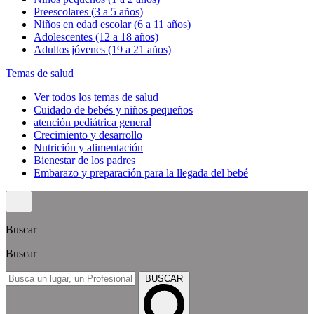
Preescolares (3 a 5 años)
Niños en edad escolar (6 a 11 años)
Adolescentes (12 a 18 años)
Adultos jóvenes (19 a 21 años)
Temas de salud
Ver todos los temas de salud
Cuidado de bebés y niños pequeños
atención pediátrica general
Crecimiento y desarrollo
Nutrición y alimentación
Bienestar de los padres
Embarazo y preparación para la llegada del bebé
Buscar
Buscar
BUSCAR