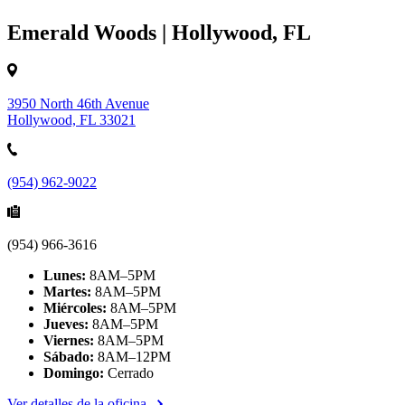
Emerald Woods | Hollywood, FL
3950 North 46th Avenue
Hollywood, FL 33021
(954) 962-9022
(954) 966-3616
Lunes:
8AM–5PM
Martes:
8AM–5PM
Miércoles:
8AM–5PM
Jueves:
8AM–5PM
Viernes:
8AM–5PM
Sábado:
8AM–12PM
Domingo:
Cerrado
Ver detalles de la oficina