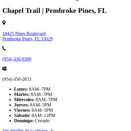
Chapel Trail | Pembroke Pines, FL
18425 Pines Boulevard
Pembroke Pines, FL 33029
(954) 430-9300
(954) 450-2833
Lunes:
8AM–7PM
Martes:
8AM–7PM
Miércoles:
8AM–7PM
Jueves:
8AM–5PM
Viernes:
8AM–5PM
Sábado:
8AM–12PM
Domingo:
Cerrado
Ver detalles de la oficina