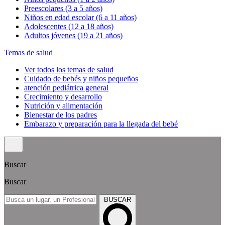
Preescolares (3 a 5 años)
Niños en edad escolar (6 a 11 años)
Adolescentes (12 a 18 años)
Adultos jóvenes (19 a 21 años)
Temas de salud
Ver todos los temas de salud
Cuidado de bebés y niños pequeños
atención pediátrica general
Crecimiento y desarrollo
Nutrición y alimentación
Bienestar de los padres
Embarazo y preparación para la llegada del bebé
Buscar
Buscar
BUSCAR