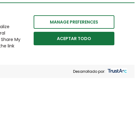
MANAGE PREFERENCES
alize
ral
ACEPTAR TODO
r Share My
he link
Desarrollado por: