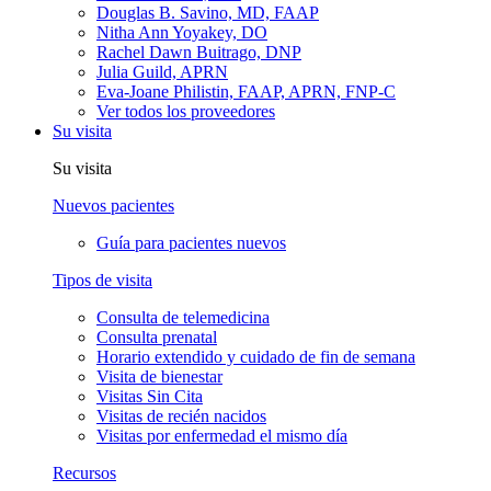
Douglas B. Savino, MD, FAAP
Nitha Ann Yoyakey, DO
Rachel Dawn Buitrago, DNP
Julia Guild, APRN
Eva-Joane Philistin, FAAP, APRN, FNP-C
Ver todos los proveedores
Su visita
Su visita
Nuevos pacientes
Guía para pacientes nuevos
Tipos de visita
Consulta de telemedicina
Consulta prenatal
Horario extendido y cuidado de fin de semana
Visita de bienestar
Visitas Sin Cita
Visitas de recién nacidos
Visitas por enfermedad el mismo día
Recursos