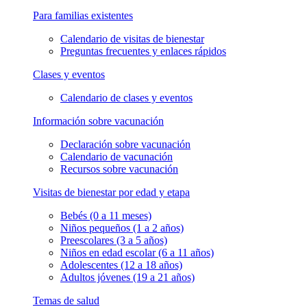
Para familias existentes
Calendario de visitas de bienestar
Preguntas frecuentes y enlaces rápidos
Clases y eventos
Calendario de clases y eventos
Información sobre vacunación
Declaración sobre vacunación
Calendario de vacunación
Recursos sobre vacunación
Visitas de bienestar por edad y etapa
Bebés (0 a 11 meses)
Niños pequeños (1 a 2 años)
Preescolares (3 a 5 años)
Niños en edad escolar (6 a 11 años)
Adolescentes (12 a 18 años)
Adultos jóvenes (19 a 21 años)
Temas de salud