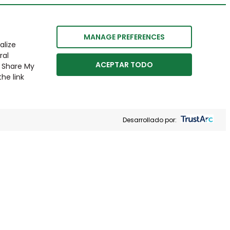
MANAGE PREFERENCES
alize
ral
ACEPTAR TODO
r Share My
he link
Desarrollado por: