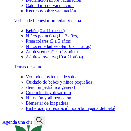
Declaración sobre vacunación
Calendario de vacunación
Recursos sobre vacunación
Visitas de bienestar por edad y etapa
Bebés (0 a 11 meses)
Niños pequeños (1 a 2 años)
Preescolares (3 a 5 años)
Niños en edad escolar (6 a 11 años)
Adolescentes (12 a 18 años)
Adultos jóvenes (19 a 21 años)
Temas de salud
Ver todos los temas de salud
Cuidado de bebés y niños pequeños
atención pediátrica general
Crecimiento y desarrollo
Nutrición y alimentación
Bienestar de los padres
Embarazo y preparación para la llegada del bebé
Agenda una cita