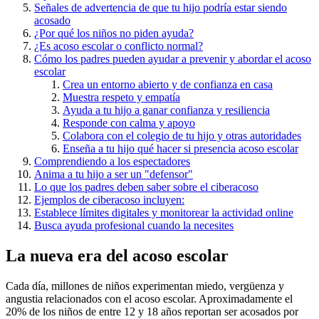
Señales de advertencia de que tu hijo podría estar siendo
acosado
¿Por qué los niños no piden ayuda?
¿Es acoso escolar o conflicto normal?
Cómo los padres pueden ayudar a prevenir y abordar el acoso
escolar
Crea un entorno abierto y de confianza en casa
Muestra respeto y empatía
Ayuda a tu hijo a ganar confianza y resiliencia
Responde con calma y apoyo
Colabora con el colegio de tu hijo y otras autoridades
Enseña a tu hijo qué hacer si presencia acoso escolar
Comprendiendo a los espectadores
Anima a tu hijo a ser un "defensor"
Lo que los padres deben saber sobre el ciberacoso
Ejemplos de ciberacoso incluyen:
Establece límites digitales y monitorear la actividad online
Busca ayuda profesional cuando la necesites
La nueva era del acoso escolar
Cada día, millones de niños experimentan miedo, vergüenza y
angustia relacionados con el acoso escolar. Aproximadamente el
20% de los niños de entre 12 y 18 años reportan ser acosados por