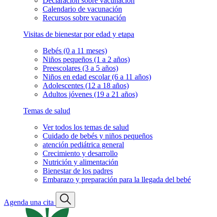
Declaración sobre vacunación
Calendario de vacunación
Recursos sobre vacunación
Visitas de bienestar por edad y etapa
Bebés (0 a 11 meses)
Niños pequeños (1 a 2 años)
Preescolares (3 a 5 años)
Niños en edad escolar (6 a 11 años)
Adolescentes (12 a 18 años)
Adultos jóvenes (19 a 21 años)
Temas de salud
Ver todos los temas de salud
Cuidado de bebés y niños pequeños
atención pediátrica general
Crecimiento y desarrollo
Nutrición y alimentación
Bienestar de los padres
Embarazo y preparación para la llegada del bebé
Agenda una cita