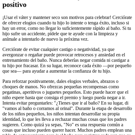
positivo
¡Usar el váter y mantener seco son motivos para celebrar!
Cerciórate
de ofrecer elogios cuando tu hijo lo intente o tenga éxito, incluso si
hay un error, como no llegar lo suficientemente rápido al baño. Si tu
hijo sufre un accidente, pídele que te ayude con la limpieza y
anímale a intentarlo de nuevo la próxima vez.
Cerciórate de evitar cualquier castigo o negatividad, ya que
avergonzar o regañar puede provocar retrocesos y ansiedad en el
entrenamiento del baño. Nunca deberías negar comida ni castigar a
tu hijo por fracasar. En su lugar, reconoce cada éxito —por pequeño
que sea— para ayudar a aumentar la confianza de tu hijo.
Para reforzar positivamente, dales elogios verbales, abrazos o
choques de manos. No ofrezcas pequeñas recompensas como
pegatinas, aperitivos o juguetes pequeños. Esto puede hacer que el
niño espere hasta que consiga el premio y luego pueda negar a ir.
Intenta evitar preguntarles: "¿Tienes que ir al baño? En su lugar, di
"vamos al baño o corramos al orinal". Durante la etapa de desarrollo
de los niños pequeños, los niños intentan desarrollar su propia
identidad, lo que les lleva a rechazar muchas cosas que los padres
sugieren. Como quizá ya sepas, "No" es una respuesta común a
cosas que incluso pueden querer hacer. Muchos padres emplean una