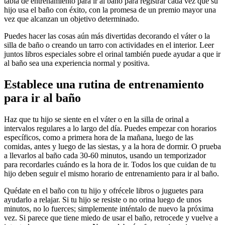
tabla de entrenamiento para ir al baño para registrar cada vez que su
hijo usa el baño con éxito, con la promesa de un premio mayor una
vez que alcanzan un objetivo determinado.
Puedes hacer las cosas aún más divertidas decorando el váter o la
silla de baño o creando un tarro con actividades en el interior.
Leer
juntos libros especiales sobre el orinal también puede ayudar a que ir
al baño sea una experiencia normal y positiva.
Establece una rutina de entrenamiento
para ir al baño
Haz que tu hijo se siente en el váter o en la silla de orinal a
intervalos regulares a lo largo del día. Puedes empezar con horarios
específicos, como a primera hora de la mañana, luego de las
comidas, antes y luego de las siestas, y a la hora de dormir. O prueba
a llevarlos al baño cada 30-60 minutos, usando un temporizador
para recordarles cuándo es la hora de ir. Todos los que cuidan de tu
hijo deben seguir el mismo horario de entrenamiento para ir al baño.
Quédate en el baño con tu hijo y ofrécele libros o juguetes para
ayudarlo a relajar. Si tu hijo se resiste o no orina luego de unos
minutos, no lo fuerces; simplemente inténtalo de nuevo la próxima
vez. Si parece que tiene miedo de usar el baño, retrocede y vuelve a