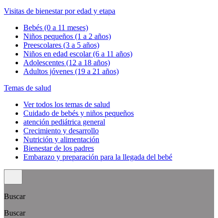
Visitas de bienestar por edad y etapa
Bebés (0 a 11 meses)
Niños pequeños (1 a 2 años)
Preescolares (3 a 5 años)
Niños en edad escolar (6 a 11 años)
Adolescentes (12 a 18 años)
Adultos jóvenes (19 a 21 años)
Temas de salud
Ver todos los temas de salud
Cuidado de bebés y niños pequeños
atención pediátrica general
Crecimiento y desarrollo
Nutrición y alimentación
Bienestar de los padres
Embarazo y preparación para la llegada del bebé
Buscar
Buscar