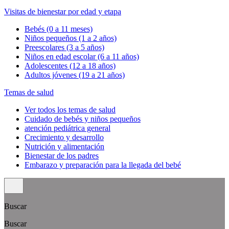
Visitas de bienestar por edad y etapa
Bebés (0 a 11 meses)
Niños pequeños (1 a 2 años)
Preescolares (3 a 5 años)
Niños en edad escolar (6 a 11 años)
Adolescentes (12 a 18 años)
Adultos jóvenes (19 a 21 años)
Temas de salud
Ver todos los temas de salud
Cuidado de bebés y niños pequeños
atención pediátrica general
Crecimiento y desarrollo
Nutrición y alimentación
Bienestar de los padres
Embarazo y preparación para la llegada del bebé
Buscar
Buscar