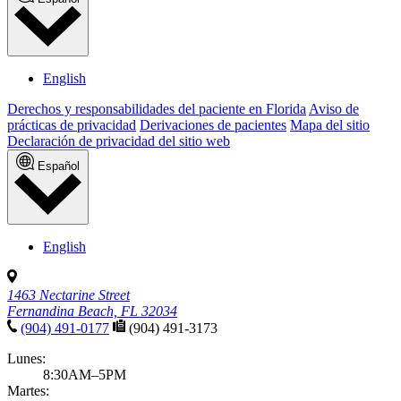
English
Derechos y responsabilidades del paciente en Florida
Aviso de
prácticas de privacidad
Derivaciones de pacientes
Mapa del sitio
Declaración de privacidad del sitio web
Español
English
1463 Nectarine Street
Fernandina Beach, FL 32034
(904) 491-0177
(904) 491-3173
Lunes:
8:30AM–5PM
Martes: