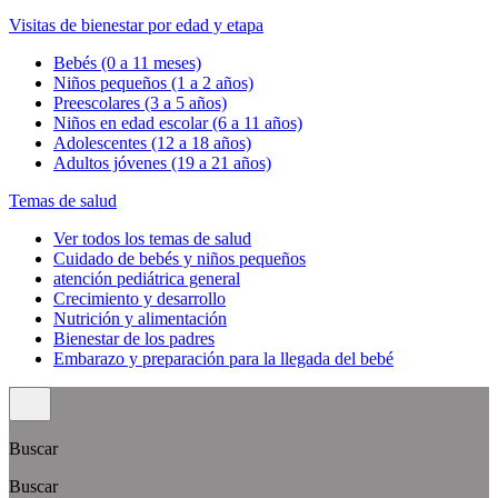
Visitas de bienestar por edad y etapa
Bebés (0 a 11 meses)
Niños pequeños (1 a 2 años)
Preescolares (3 a 5 años)
Niños en edad escolar (6 a 11 años)
Adolescentes (12 a 18 años)
Adultos jóvenes (19 a 21 años)
Temas de salud
Ver todos los temas de salud
Cuidado de bebés y niños pequeños
atención pediátrica general
Crecimiento y desarrollo
Nutrición y alimentación
Bienestar de los padres
Embarazo y preparación para la llegada del bebé
Buscar
Buscar