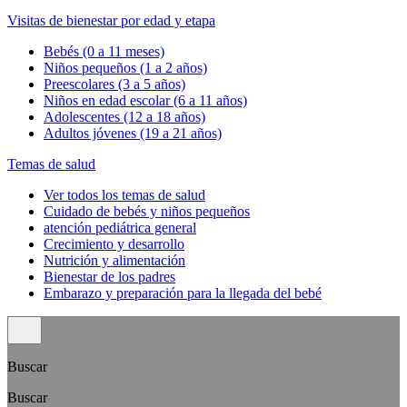
Visitas de bienestar por edad y etapa
Bebés (0 a 11 meses)
Niños pequeños (1 a 2 años)
Preescolares (3 a 5 años)
Niños en edad escolar (6 a 11 años)
Adolescentes (12 a 18 años)
Adultos jóvenes (19 a 21 años)
Temas de salud
Ver todos los temas de salud
Cuidado de bebés y niños pequeños
atención pediátrica general
Crecimiento y desarrollo
Nutrición y alimentación
Bienestar de los padres
Embarazo y preparación para la llegada del bebé
Buscar
Buscar