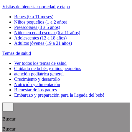
Visitas de bienestar por edad y etapa
Bebés (0 a 11 meses)
Niños pequeños (1 a 2 años)
Preescolares (3 a 5 años)
Niños en edad escolar (6 a 11 años)
Adolescentes (12 a 18 años)
Adultos jóvenes (19 a 21 años)
Temas de salud
Ver todos los temas de salud
Cuidado de bebés y niños pequeños
atención pediátrica general
Crecimiento y desarrollo
Nutrición y alimentación
Bienestar de los padres
Embarazo y preparación para la llegada del bebé
Buscar
Buscar