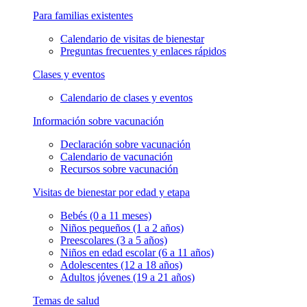
Para familias existentes
Calendario de visitas de bienestar
Preguntas frecuentes y enlaces rápidos
Clases y eventos
Calendario de clases y eventos
Información sobre vacunación
Declaración sobre vacunación
Calendario de vacunación
Recursos sobre vacunación
Visitas de bienestar por edad y etapa
Bebés (0 a 11 meses)
Niños pequeños (1 a 2 años)
Preescolares (3 a 5 años)
Niños en edad escolar (6 a 11 años)
Adolescentes (12 a 18 años)
Adultos jóvenes (19 a 21 años)
Temas de salud