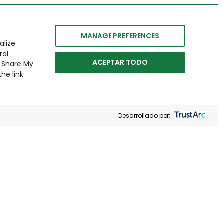
MANAGE PREFERENCES
alize
ral
ACEPTAR TODO
r Share My
he link
Desarrollado por: