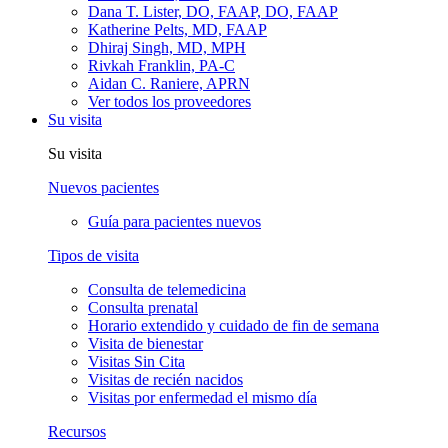
Dana T. Lister, DO, FAAP, DO, FAAP
Katherine Pelts, MD, FAAP
Dhiraj Singh, MD, MPH
Rivkah Franklin, PA-C
Aidan C. Raniere, APRN
Ver todos los proveedores
Su visita
Su visita
Nuevos pacientes
Guía para pacientes nuevos
Tipos de visita
Consulta de telemedicina
Consulta prenatal
Horario extendido y cuidado de fin de semana
Visita de bienestar
Visitas Sin Cita
Visitas de recién nacidos
Visitas por enfermedad el mismo día
Recursos