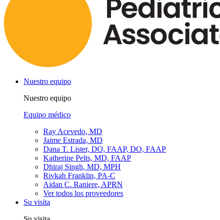
Nuestro equipo
Nuestro equipo
Equipo médico
Ray Acevedo, MD
Jaime Estrada, MD
Dana T. Lister, DO, FAAP, DO, FAAP
Katherine Pelts, MD, FAAP
Dhiraj Singh, MD, MPH
Rivkah Franklin, PA-C
Aidan C. Raniere, APRN
Ver todos los proveedores
Su visita
Su visita