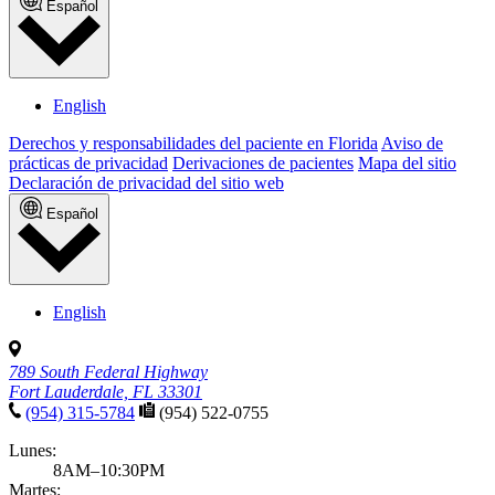
Español
English
Derechos y responsabilidades del paciente en Florida
Aviso de
prácticas de privacidad
Derivaciones de pacientes
Mapa del sitio
Declaración de privacidad del sitio web
Español
English
789 South Federal Highway
Fort Lauderdale, FL 33301
(954) 315-5784
(954) 522-0755
Lunes:
8AM–10:30PM
Martes: