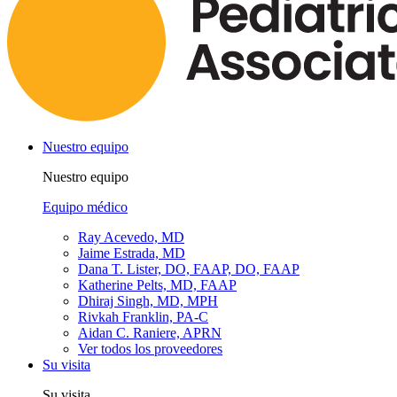
Nuestro equipo
Nuestro equipo
Equipo médico
Ray Acevedo, MD
Jaime Estrada, MD
Dana T. Lister, DO, FAAP, DO, FAAP
Katherine Pelts, MD, FAAP
Dhiraj Singh, MD, MPH
Rivkah Franklin, PA-C
Aidan C. Raniere, APRN
Ver todos los proveedores
Su visita
Su visita