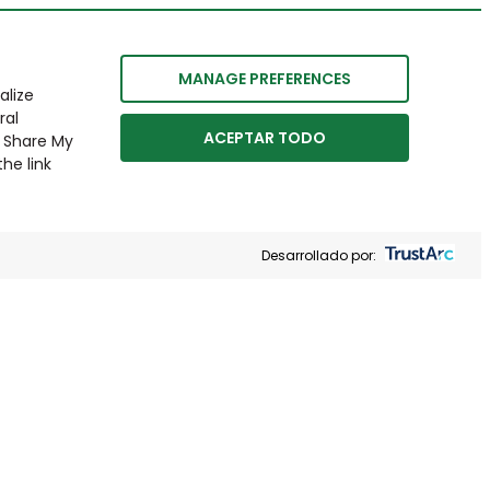
MANAGE PREFERENCES
alize
ral
ACEPTAR TODO
r Share My
he link
Desarrollado por: