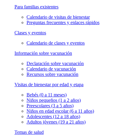
Para familias existentes
Calendario de visitas de bienestar
Preguntas frecuentes y enlaces rápidos
Clases y eventos
Calendario de clases y eventos
Información sobre vacunación
Declaración sobre vacunación
Calendario de vacunación
Recursos sobre vacunación
Visitas de bienestar por edad y etapa
Bebés (0 a 11 meses)
Niños pequeños (1 a 2 años)
Preescolares (3 a 5 años)
Niños en edad escolar (6 a 11 años)
Adolescentes (12 a 18 años)
Adultos jóvenes (19 a 21 años)
Temas de salud