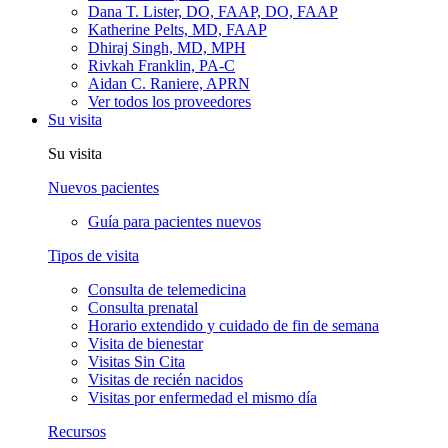
Dana T. Lister, DO, FAAP, DO, FAAP
Katherine Pelts, MD, FAAP
Dhiraj Singh, MD, MPH
Rivkah Franklin, PA-C
Aidan C. Raniere, APRN
Ver todos los proveedores
Su visita
Su visita
Nuevos pacientes
Guía para pacientes nuevos
Tipos de visita
Consulta de telemedicina
Consulta prenatal
Horario extendido y cuidado de fin de semana
Visita de bienestar
Visitas Sin Cita
Visitas de recién nacidos
Visitas por enfermedad el mismo día
Recursos