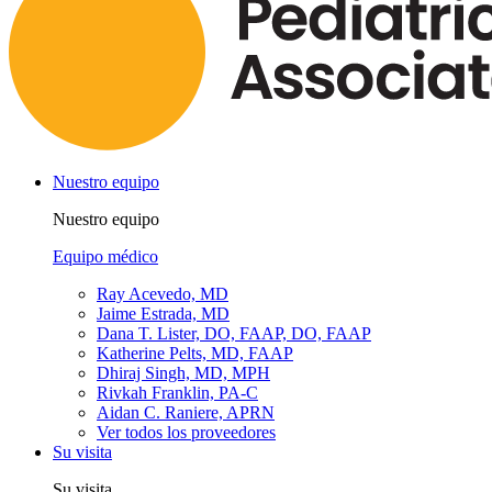
Nuestro equipo
Nuestro equipo
Equipo médico
Ray Acevedo, MD
Jaime Estrada, MD
Dana T. Lister, DO, FAAP, DO, FAAP
Katherine Pelts, MD, FAAP
Dhiraj Singh, MD, MPH
Rivkah Franklin, PA-C
Aidan C. Raniere, APRN
Ver todos los proveedores
Su visita
Su visita