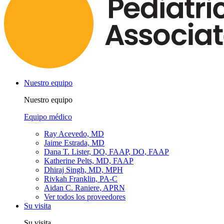
Nuestro equipo
Nuestro equipo
Equipo médico
Ray Acevedo, MD
Jaime Estrada, MD
Dana T. Lister, DO, FAAP, DO, FAAP
Katherine Pelts, MD, FAAP
Dhiraj Singh, MD, MPH
Rivkah Franklin, PA-C
Aidan C. Raniere, APRN
Ver todos los proveedores
Su visita
Su visita