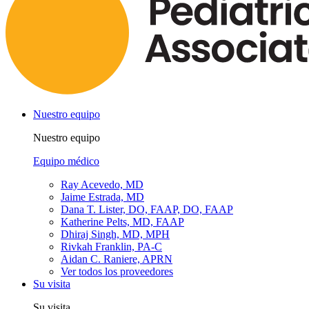
Nuestro equipo
Nuestro equipo
Equipo médico
Ray Acevedo, MD
Jaime Estrada, MD
Dana T. Lister, DO, FAAP, DO, FAAP
Katherine Pelts, MD, FAAP
Dhiraj Singh, MD, MPH
Rivkah Franklin, PA-C
Aidan C. Raniere, APRN
Ver todos los proveedores
Su visita
Su visita