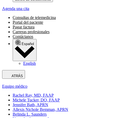
Agenda una cita
Consultas de telemedicina
Portal del paciente
Pagar factura
Carreras profesionales
Contáctanos
Español
English
ATRÁS
Equipo médico
Rachel Ray, MD, FAAP
Michele Tucker, DO, FAAP
Jennifer Bath, APRN
Allexis Nichole Bemman, APRN
Belinda L. Saunders