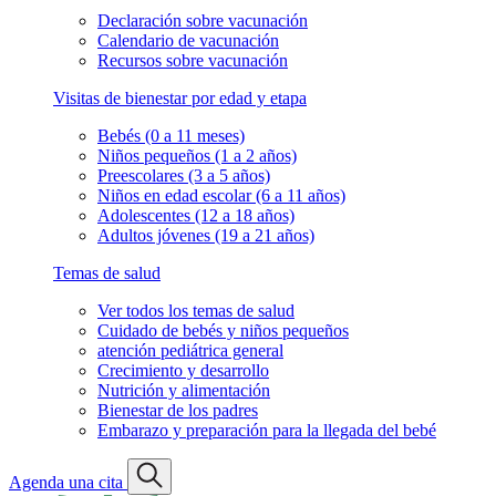
Declaración sobre vacunación
Calendario de vacunación
Recursos sobre vacunación
Visitas de bienestar por edad y etapa
Bebés (0 a 11 meses)
Niños pequeños (1 a 2 años)
Preescolares (3 a 5 años)
Niños en edad escolar (6 a 11 años)
Adolescentes (12 a 18 años)
Adultos jóvenes (19 a 21 años)
Temas de salud
Ver todos los temas de salud
Cuidado de bebés y niños pequeños
atención pediátrica general
Crecimiento y desarrollo
Nutrición y alimentación
Bienestar de los padres
Embarazo y preparación para la llegada del bebé
Agenda una cita