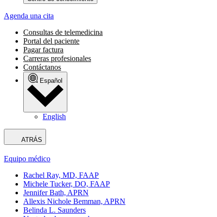
Agenda una cita
Consultas de telemedicina
Portal del paciente
Pagar factura
Carreras profesionales
Contáctanos
Español
English
ATRÁS
Equipo médico
Rachel Ray, MD, FAAP
Michele Tucker, DO, FAAP
Jennifer Bath, APRN
Allexis Nichole Bemman, APRN
Belinda L. Saunders