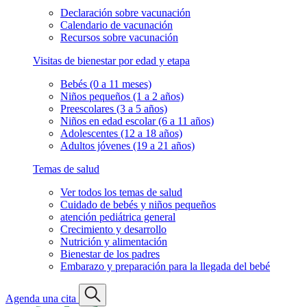
Declaración sobre vacunación
Calendario de vacunación
Recursos sobre vacunación
Visitas de bienestar por edad y etapa
Bebés (0 a 11 meses)
Niños pequeños (1 a 2 años)
Preescolares (3 a 5 años)
Niños en edad escolar (6 a 11 años)
Adolescentes (12 a 18 años)
Adultos jóvenes (19 a 21 años)
Temas de salud
Ver todos los temas de salud
Cuidado de bebés y niños pequeños
atención pediátrica general
Crecimiento y desarrollo
Nutrición y alimentación
Bienestar de los padres
Embarazo y preparación para la llegada del bebé
Agenda una cita