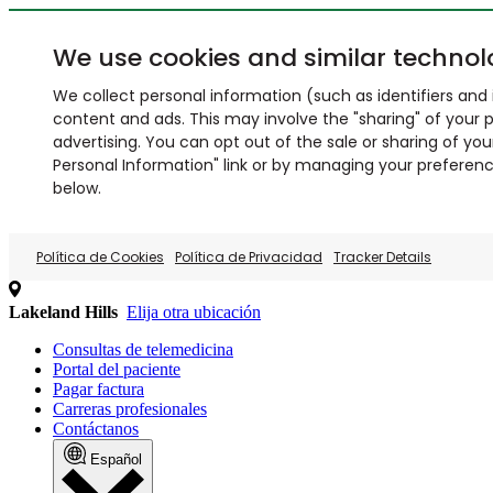
We use cookies and similar technol
We collect personal information (such as identifiers and i
content and ads. This may involve the "sharing" of your p
advertising. You can opt out of the sale or sharing of you
Personal Information" link or by managing your preferences
below.
Política de Cookies
Política de Privacidad
Tracker Details
Lakeland Hills
Elija otra ubicación
Consultas de telemedicina
Portal del paciente
Pagar factura
Carreras profesionales
Contáctanos
Español