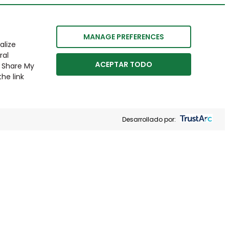
MANAGE PREFERENCES
alize
ral
ACEPTAR TODO
r Share My
he link
Desarrollado por: