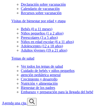
Declaración sobre vacunación
Calendario de vacunación
Recursos sobre vacunación
Visitas de bienestar por edad y etapa
Bebés (0 a 11 meses)
Niños pequeños (1 a 2 años)
Preescolares (3 a 5 años)
Niños en edad escolar (6 a 11 años)
Adolescentes (12 a 18 años)
Adultos jóvenes (19 a 21 años)
Temas de salud
Ver todos los temas de salud
Cuidado de bebés y niños pequeños
atención pediátrica general
Crecimiento y desarrollo
Nutrición y alimentación
Bienestar de los padres
Embarazo y preparación para la llegada del bebé
Agenda una cita