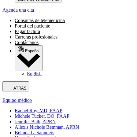
Agenda una cita
Consultas de telemedicina
Portal del paciente
Pagar factura
Carreras profesionales
Contáctanos
Español
English
ATRÁS
Equipo médico
Rachel Ray, MD, FAAP
Michele Tucker, DO, FAAP
Jennifer Bath, APRN
Allexis Nichole Bemman, APRN
Belinda L. Saunders