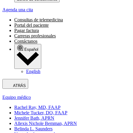
Agenda una cita
Consultas de telemedicina
Portal del paciente
Pagar factura
Carreras profesionales
Contáctanos
Español
English
ATRÁS
Equipo médico
Rachel Ray, MD, FAAP
Michele Tucker, DO, FAAP
Jennifer Bath, APRN
Allexis Nichole Bemman, APRN
Belinda L. Saunders