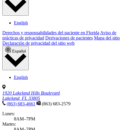
English
Derechos y responsabilidades del paciente en Florida
Aviso de
prácticas de privacidad
Derivaciones de pacientes
Mapa del sitio
Declaración de privacidad del sitio web
Español
English
1920 Lakeland Hills Boulevard
Lakeland, FL 33805
(863) 683-4661
(863) 683-2579
Lunes:
8AM–7PM
Martes:
8AM–7PM