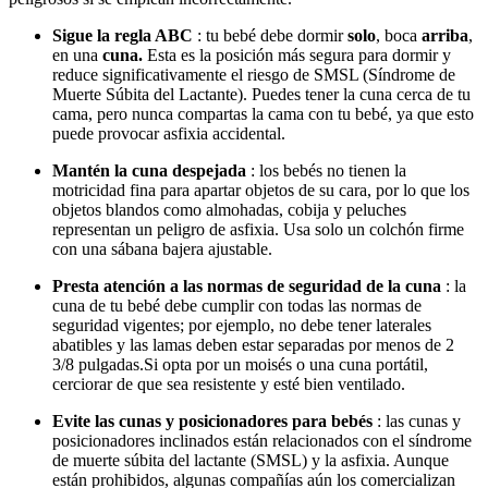
Sigue la regla ABC
: tu bebé debe dormir
solo
, boca
arriba
,
en una
cuna.
Esta es la posición más segura para dormir y
reduce significativamente el riesgo de SMSL (Síndrome de
Muerte Súbita del Lactante). Puedes tener la cuna cerca de tu
cama, pero nunca compartas la cama con tu bebé, ya que esto
puede provocar asfixia accidental.
Mantén la cuna despejada
: los bebés no tienen la
motricidad fina para apartar objetos de su cara, por lo que los
objetos blandos como almohadas, cobija y peluches
representan un peligro de asfixia. Usa solo un colchón firme
con una sábana bajera ajustable.
Presta atención a las normas de seguridad de la cuna
: la
cuna de tu bebé debe cumplir con todas las normas de
seguridad vigentes; por ejemplo, no debe tener laterales
abatibles y las lamas deben estar separadas por menos de 2
3/8 pulgadas.
Si opta por un moisés o una cuna portátil,
cerciorar de que sea resistente y esté bien ventilado.
Evite las cunas y posicionadores para bebés
: las cunas y
posicionadores inclinados están relacionados con el síndrome
de muerte súbita del lactante (SMSL) y la asfixia. Aunque
están prohibidos, algunas compañías aún los comercializan