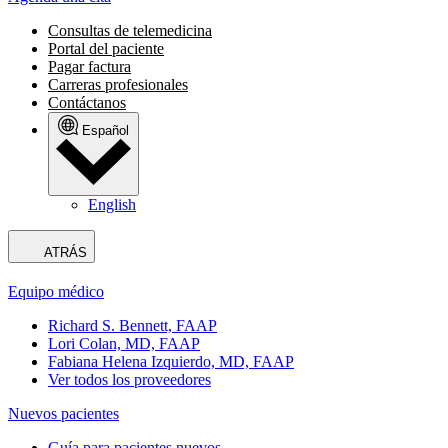
Consultas de telemedicina
Portal del paciente
Pagar factura
Carreras profesionales
Contáctanos
Español
English
ATRÁS
Equipo médico
Richard S. Bennett, FAAP
Lori Colan, MD, FAAP
Fabiana Helena Izquierdo, MD, FAAP
Ver todos los proveedores
Nuevos pacientes
Guía para pacientes nuevos