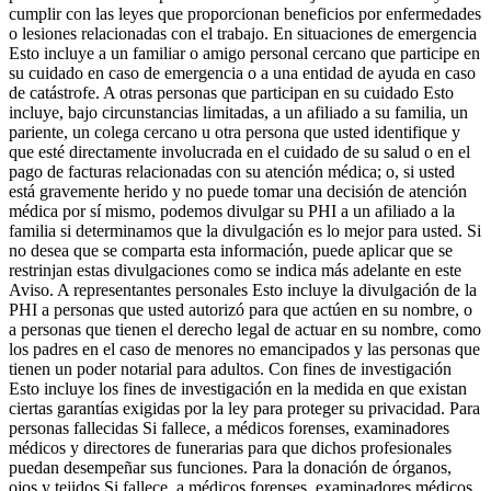
cumplir con las leyes que proporcionan beneficios por enfermedades
o lesiones relacionadas con el trabajo. En situaciones de emergencia
Esto incluye a un familiar o amigo personal cercano que participe en
su cuidado en caso de emergencia o a una entidad de ayuda en caso
de catástrofe. A otras personas que participan en su cuidado Esto
incluye, bajo circunstancias limitadas, a un afiliado a su familia, un
pariente, un colega cercano u otra persona que usted identifique y
que esté directamente involucrada en el cuidado de su salud o en el
pago de facturas relacionadas con su atención médica; o, si usted
está gravemente herido y no puede tomar una decisión de atención
médica por sí mismo, podemos divulgar su PHI a un afiliado a la
familia si determinamos que la divulgación es lo mejor para usted. Si
no desea que se comparta esta información, puede aplicar que se
restrinjan estas divulgaciones como se indica más adelante en este
Aviso. A representantes personales Esto incluye la divulgación de la
PHI a personas que usted autorizó para que actúen en su nombre, o
a personas que tienen el derecho legal de actuar en su nombre, como
los padres en el caso de menores no emancipados y las personas que
tienen un poder notarial para adultos. Con fines de investigación
Esto incluye los fines de investigación en la medida en que existan
ciertas garantías exigidas por la ley para proteger su privacidad. Para
personas fallecidas Si fallece, a médicos forenses, examinadores
médicos y directores de funerarias para que dichos profesionales
puedan desempeñar sus funciones. Para la donación de órganos,
ojos y tejidos Si fallece, a médicos forenses, examinadores médicos